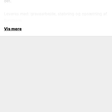
det.
Leveres med: gravearbejde, støbning og opsætning af
flagstang
Vis mere