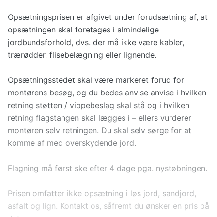
Opsætningsprisen er afgivet under forudsætning af, at
opsætningen skal foretages i almindelige
jordbundsforhold, dvs. der må ikke være kabler,
trærødder, flisebelægning eller lignende.
Opsætningsstedet skal være markeret forud for
montørens besøg, og du bedes anvise anvise i hvilken
retning støtten / vippebeslag skal stå og i hvilken
retning flagstangen skal lægges i – ellers vurderer
montøren selv retningen. Du skal selv sørge for at
komme af med overskydende jord.
Flagning må først ske efter 4 dage pga. nystøbningen.
Prisen omfatter ikke opsætning i løs jord, sandjord,
asfalt og lign. Kontakt os, såfremt du ønsker en pris på