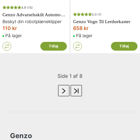
4.9
(15)
Genzo Advarselsskilt Automover 330 x 292 mm.
5.0
(1)
Beskyt din robotplæneklipper
Genzo Vogn Til Lerduekaster
110 kr
658 kr
På lager
På lager
Tilføj
Tilføj
Side 1 af 8
Genzo