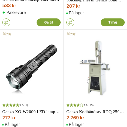
Solcellepanel til Genzo Solid Foderspreder
533 kr
207 kr
+
Pakkevare
På lager
Gå til
Tilføj
5.0
(1)
3.8
(15)
Genzo XO-W2000 LED-lampe 2000 lumen fokuserbart hvidt lys
Genzo Kødbåndsav RDQ 250 m/kødkværn
277 kr
2.769 kr
På lager
På lager