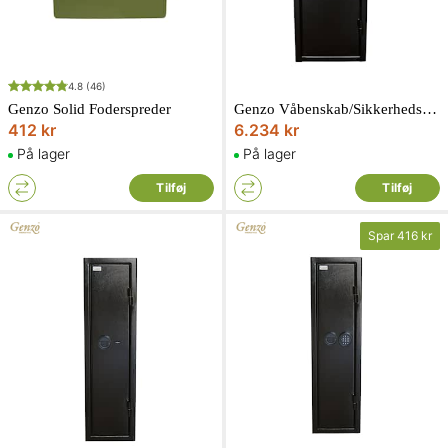
4.8
(46)
Genzo Solid Foderspreder
Genzo Våbenskab/Sikkerhedsskab SolidSafe 104kg Kodelås Black edition
412 kr
6.234 kr
På lager
På lager
Tilføj
Tilføj
Spar
416 kr