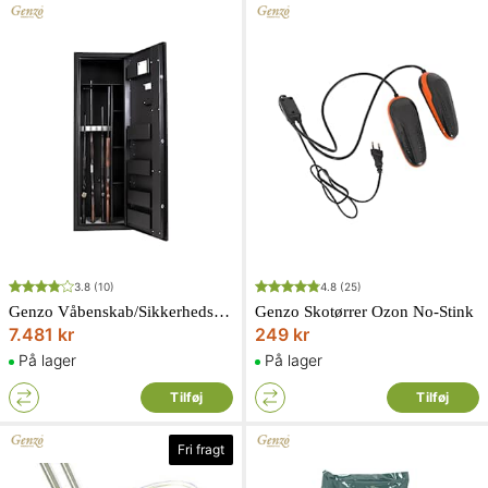
3.8
(10)
4.8
(25)
Genzo Våbenskab/Sikkerhedsskab SolidSafe 152 kg Kodelås Black edition
Genzo Skotørrer Ozon No-Stink
7.481 kr
249 kr
På lager
På lager
Tilføj
Tilføj
Fri fragt