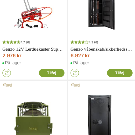
4.7
(6)
4.3
(6)
Genzo 12V Lerduekaster SuperTrap X90
Genzo våbenskab/sikkerhedsskab SolidSafe 152 kg nøglelås Black edition
2.976 kr
6.927 kr
På lager
På lager
Tilføj
Tilføj