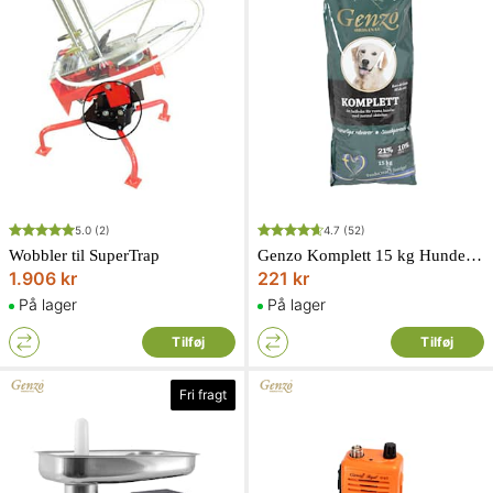
5.0
(2)
4.7
(52)
Wobbler til SuperTrap
Genzo Komplett 15 kg Hundefoder
1.906 kr
221 kr
På lager
På lager
Tilføj
Tilføj
Fri fragt