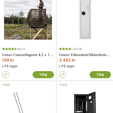
4.6
(7)
4.2
(5)
Genzo Camouflagenet 4,5 x 1,5 m
Genzo Våbenskab/Sikkerhedsskab Solidsafe 80 kg Nøglelås
159 kr
3.462 kr
På lager
På lager
Tilføj
Tilføj