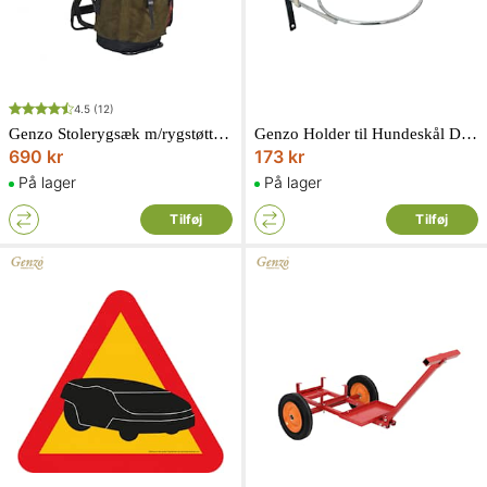
4.5
(12)
Genzo Stolerygsæk m/rygstøtte Mannarp
Genzo Holder til Hundeskål Dobbelt
690 kr
173 kr
På lager
På lager
Tilføj
Tilføj