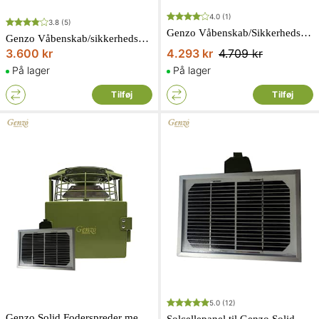
4.0
(1)
3.8
(5)
Genzo Våbenskab/Sikkerhedsskab SolidSafe 80kg Kodelås Black edition
Genzo Våbenskab/sikkerhedsskab SolidSafe 80 kg nøglelås Black edition
3.600 kr
4.293 kr
4.709 kr
På lager
På lager
Tilføj
Tilføj
5.0
(12)
Genzo Solid Foderspreder med solceller.