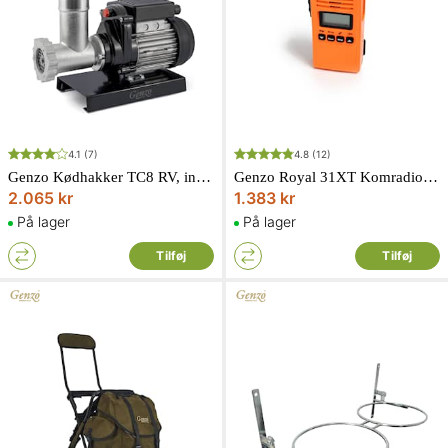
4.1
(7)
4.8
(12)
Genzo Kødhakker TC8 RV, inkl. pølsehorn
Genzo Royal 31XT Komradio Svenske kanaler
2.065 kr
1.383 kr
På lager
På lager
Tilføj
Tilføj