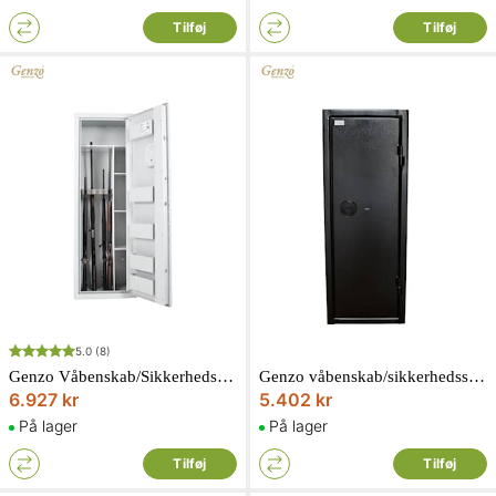
Tilføj
Tilføj
5.0
(8)
Genzo Våbenskab/Sikkerhedsskab SolidSafe 152 kg Kodelås
Genzo våbenskab/sikkerhedsskab SolidSafe 104 kg nøglelås Black edition
6.927 kr
5.402 kr
På lager
På lager
Tilføj
Tilføj