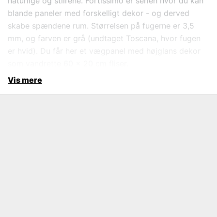
naturlige og stilrene. Fortissimo er serien hvor du kan
blande paneler med forskelligt dekor - og derved
skabe spændene rum. Størrelsen på fugerne er 3,5
mm, og farven er grå (undtaget Toscana, hvor fugen
er hvid). Du får her et vægpanel med højglans dekor
som vandrette 60 x 20 cm fliser.
Vis mere