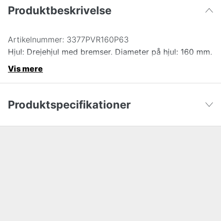
Produktbeskrivelse
Artikelnummer:
3377PVR160P63
Hjul: Drejehjul med bremser. Diameter på hjul: 160 mm.
Vis mere
Produktspecifikationer
Højde
0 cm
Vis færre
Bredde
0 cm
Længde
0 cm
Hjul diameter
160 mm
Garanti
5 år