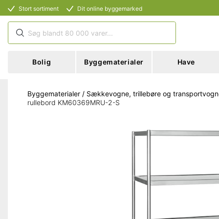
Stort sortiment
Dit online byggemarked
Bolig
Byggematerialer
Have
Byggematerialer
/
Sækkevogne, trillebøre og transportvog
rullebord KM60369MRU-2-S