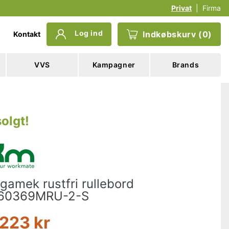
Privat
|
Firma
Log ind
Indkøbskurv
(
0
)
Kontakt
VVS
Kampagner
Brands
olgt
!
gamek rustfri rullebord
60369MRU-2-S
.223 kr