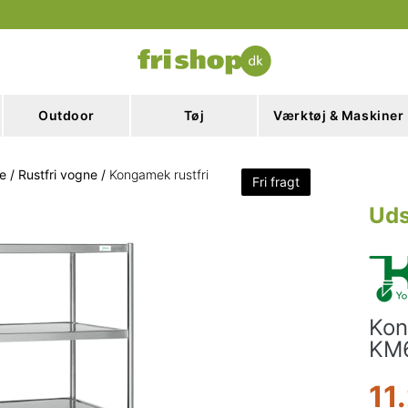
Outdoor
Tøj
Værktøj & Maskiner
ne
/
Rustfri vogne
/
Kongamek rustfri
Fri fragt
Uds
Kon
KM
11