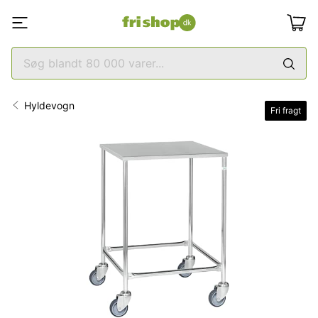
Hyldevogn
Fri fragt