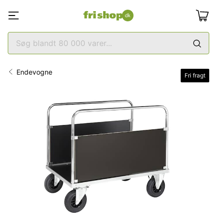
Endevogne
Fri fragt