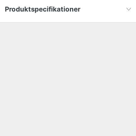
Produktspecifikationer
Højde
90 cm
Vis færre
Bredde
80 cm
Længde
120 cm
Hjul diameter
200 mm
Garanti
5 år