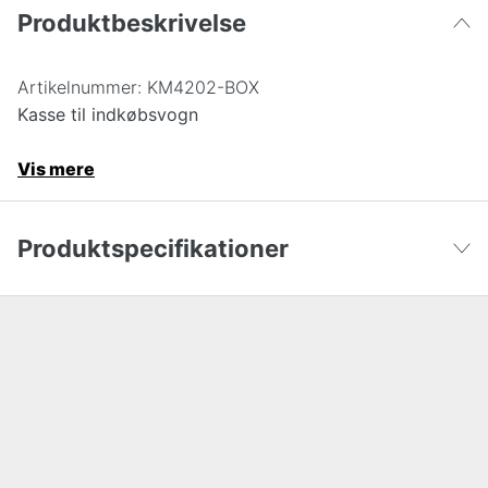
Produktbeskrivelse
Artikelnummer:
KM4202-BOX
Kasse til indkøbsvogn
Vis mere
Produktspecifikationer
Højde
10 cm
Vis færre
Bredde
12 cm
Længde
39.5 cm
Garanti
5 år