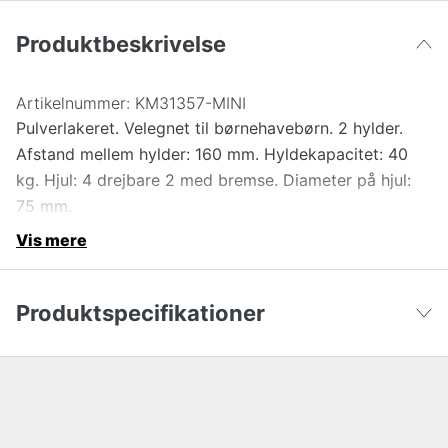
Produktbeskrivelse
Artikelnummer:
KM31357-MINI
Pulverlakeret. Velegnet til børnehavebørn. 2 hylder.
Afstand mellem hylder: 160 mm. Hyldekapacitet: 40
kg. Hjul: 4 drejbare 2 med bremse. Diameter på hjul:
75 mm.
Vis mere
Produktspecifikationer
Højde
55 cm
Vis færre
Bredde
37.5 cm