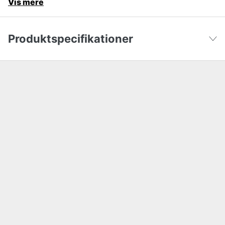
Vis mere
Produktspecifikationer
Højde
112 cm
Vis færre
Bredde
47 cm
Længde
119.5 cm
Hjul diameter
125 mm
Garanti
5 år