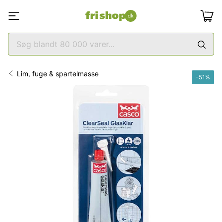
Lim, fuge & spartelmasse
-
51
%