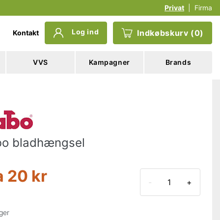
Privat
|
Firma
Log ind
Indkøbskurv
(
0
)
Kontakt
VVS
Kampagner
Brands
o bladhængsel
a
20 kr
-
+
ger