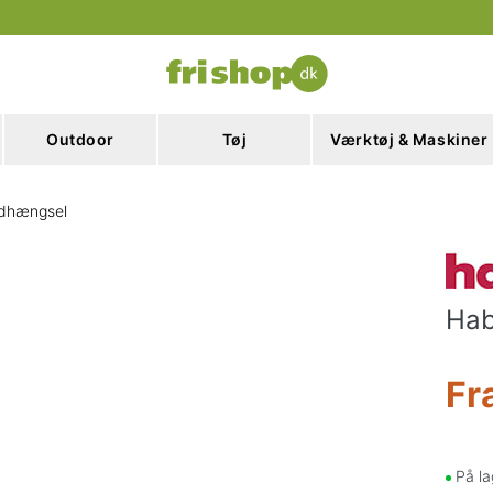
Outdoor
Tøj
Værktøj & Maskiner
dhængsel
Hab
Fr
På la