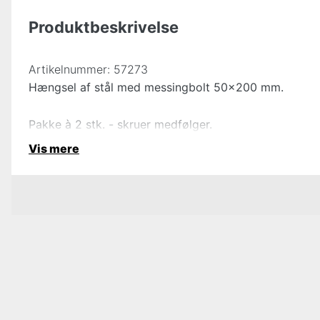
Produktbeskrivelse
Artikelnummer:
57273
Hængsel af stål med messingbolt 50×200 mm.
Pakke à 2 stk. - skruer medfølger.
Vis mere