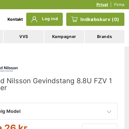
Privat
|
Firma
Log ind
Indkøbskurv
(
0
)
Kontakt
VVS
Kampagner
Brands
id Nilsson Gevindstang 8.8U FZV 1
er
lg Model
a
26 kr
 x 1000 mm
26 kr