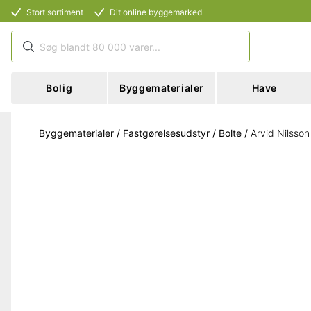
Stort sortiment
Dit online byggemarked
Bolig
Byggematerialer
Have
Byggematerialer
/
Fastgørelsesudstyr
/
Bolte
/
Arvid Nilsso