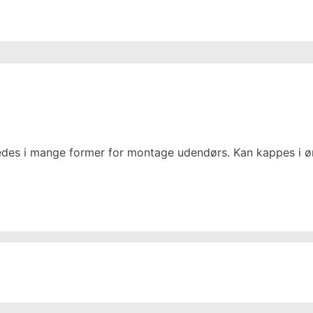
M2
M2
M3
M3
edes i mange former for montage udendørs. Kan kappes i 
M3
M3
M4
M4