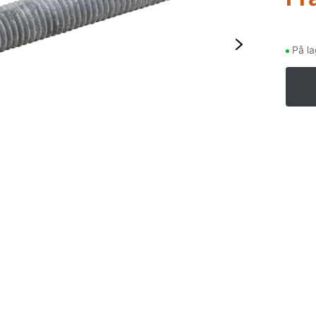
M1
På la
M1
M1
M1
M1
M2
M2