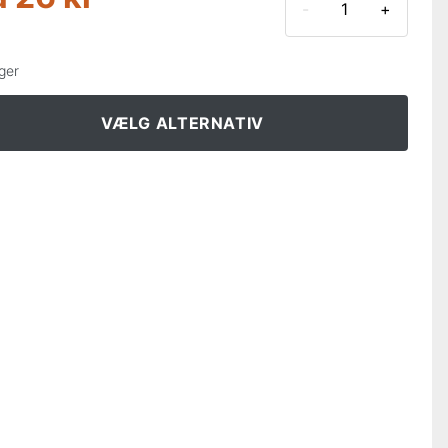
-
+
0 x 1000 mm
40 kr
ger
2 x 1000 mm
58 kr
VÆLG ALTERNATIV
4 x 1000 mm
82 kr
6 x 1000 mm
103 kr
8 x 1000 mm
138 kr
0 x 1000 mm
166 kr
2 x 1000 mm
207 kr