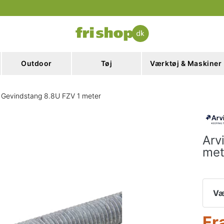
Outdoor
Tøj
Værktøj & Maskiner
n Gevindstang 8.8U FZV 1 meter
Arv
met
Væ
Fr
M8