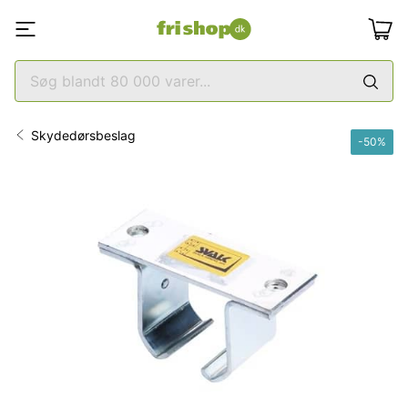
Skydedørsbeslag
-
50
%