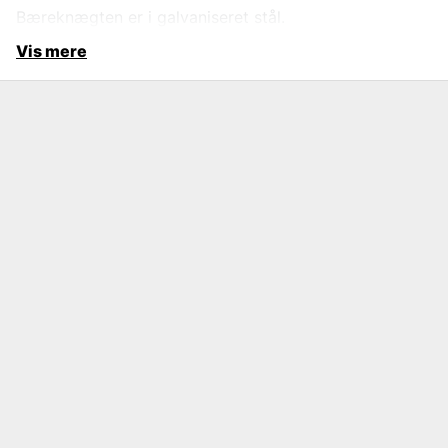
Bæreknægten er i galvaniseret stål.
Vis mere