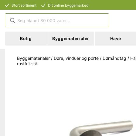
Stort sortiment
Dit online byggemarked
Bolig
Byggematerialer
Have
Byggematerialer
/
Døre, vinduer og porte
/
Dørhåndtag
/
Ha
rustfrit stål