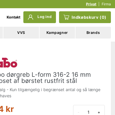
Privat
|
Firma
Log ind
Indkøbskurv
(
0
)
Kontakt
VVS
Kampagner
Brands
o dørgreb L-form 316-2 16 mm
oset af børstet rustfrit stål
alg - Kun tilgængelig i begrænset antal og så længe
 haves
4 kr
-
+