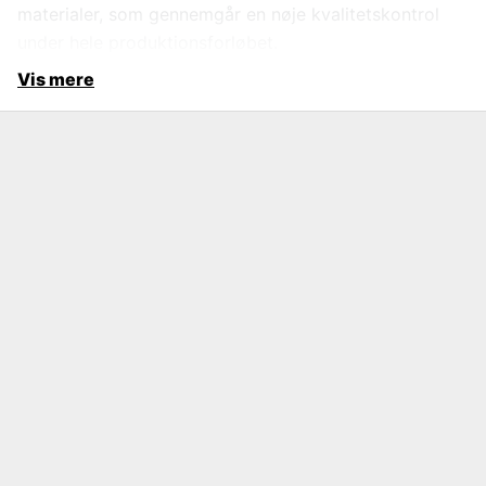
materialer, som gennemgår en nøje kvalitetskontrol
under hele produktionsforløbet.
Vis mere