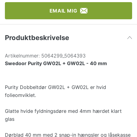
EMAIL MIG
Produktbeskrivelse
Artikelnummer:
5064299_5064393
Swedoor Purity GW02L + GW02L - 40 mm
Purity Dobbeltdør GW02L + GW02L er hvid
folieomviklet.
Glatte hvide fyldningsdøre med 4mm hærdet klart
glas
Dørblad 40 mm med 2 snap-in hængsler og låsekasse