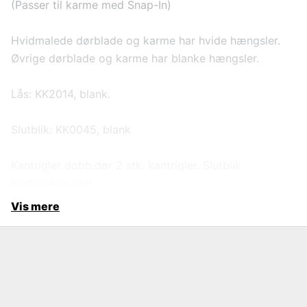
(Passer til karme med Snap-In)
Hvidmalede dørblade og karme har hvide hængsler.
Øvrige dørblade og karme har blanke hængsler.
Lås: KK2014, blank.
Slutblik: KK0045, blank
Kantrigler dobb.dør 2 stk. kantrigler. Slutblik
medleveres løst.
Vis mere