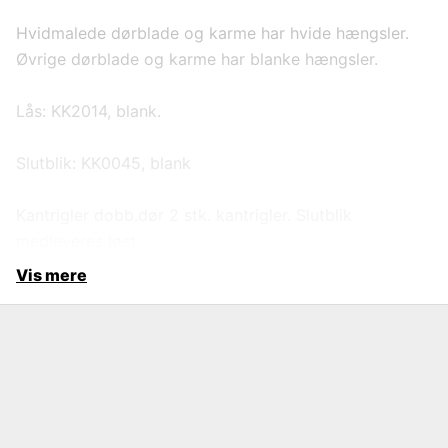
Hvidmalede dørblade og karme har hvide hængsler.
Øvrige dørblade og karme har blanke hængsler.
Lås: KK2014, blank.
Slutblik: KK0045, blank
Kantrigler dobb.dør 2 stk. kantrigler. Slutblik
medleveres løst.
Vis mere