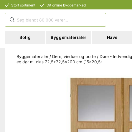
Stort sortiment
Dit online byggemarked
Bolig
Byggematerialer
Have
Byggematerialer
/
Døre, vinduer og porte
/
Døre - Indvendi
eg dør m. glas 72,5+72,5x200 cm (15x20,5)