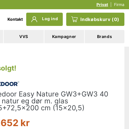
Privat
|
Firma
Log ind
Indkøbskurv
(
0
)
Kontakt
VVS
Kampagner
Brands
olgt
!
door Easy Nature GW3+GW3 40
natur eg dør m. glas
5+72,5x200 cm (15x20,5)
.652 kr