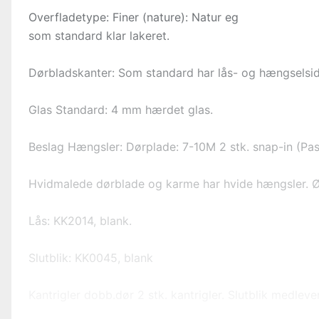
Overfladetype: Finer (nature): Natur eg
som standard klar lakeret.
Dørbladskanter: Som standard har lås- og hængselsid
Glas Standard: 4 mm hærdet glas.
Beslag Hængsler: Dørplade: 7-10M 2 stk. snap-in (Pas
Hvidmalede dørblade og karme har hvide hængsler. Ø
Lås: KK2014, blank.
Slutblik: KK0045, blank
Kantrigler dobb.dør 2 stk. kantrigler. Slutblik medlever