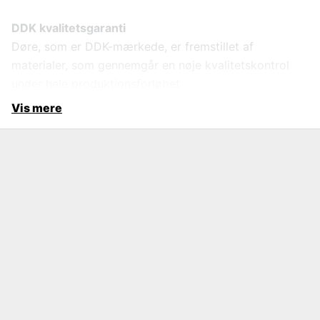
DDK kvalitetsgaranti
Døre, som er DDK-mærkede, er fremstillet af
materialer, som gennemgår en nøje kvalitetskontrol
under hele produktionsforløbet
Vis mere