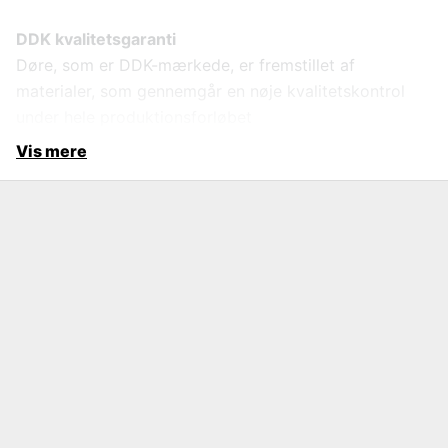
DDK kvalitetsgaranti
Døre, som er DDK-mærkede, er fremstillet af
materialer, som gennemgår en nøje kvalitetskontrol
under hele produktionsforløbet
Vis mere