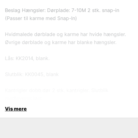
Beslag Hængsler: Dørplade: 7-10M 2 stk. snap-in
(Passer til karme med Snap-In)
Hvidmalede dørblade og karme har hvide hængsler.
Øvrige dørblade og karme har blanke hængsler.
Lås: KK2014, blank.
Slutblik: KK0045, blank
Kantrigler dobb.dør 2 stk. kantrigler. Slutblik
medleveres løst.
Vis mere