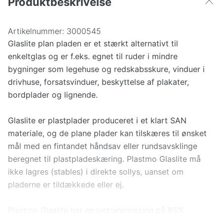
Produktbeskrivelse
Artikelnummer:
3000545
Glaslite plan pladen er et stærkt alternativt til
enkeltglas og er f.eks. egnet til ruder i mindre
bygninger som legehuse og redskabsskure, vinduer i
drivhuse, forsatsvinduer, beskyttelse af plakater,
bordplader og lignende.
Glaslite er plastplader produceret i et klart SAN
materiale, og de plane plader kan tilskæres til ønsket
mål med en fintandet håndsav eller rundsavsklinge
beregnet til plastpladeskæring. Plastmo Glaslite må
ikke lagres (stables) i direkte sollys, uanset om
pladerne er tildækkede eller ej.
Plastmo Glaslite har en lystransmission på 85%.