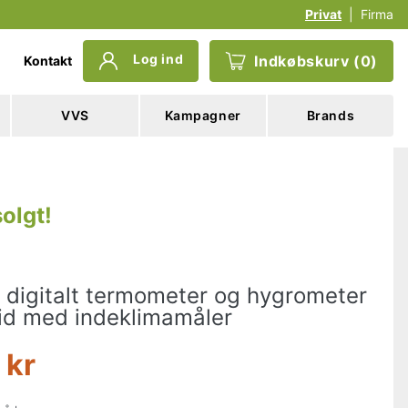
Privat
|
Firma
Log ind
Indkøbskurv
(
0
)
Kontakt
VVS
Kampagner
Brands
olgt
!
 digitalt termometer og hygrometer
vid med indeklimamåler
 kr