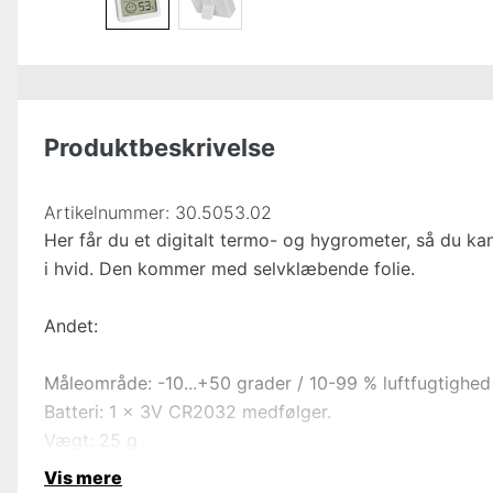
Produktbeskrivelse
Artikelnummer:
30.5053.02
Her får du et digitalt termo- og hygrometer, så du kan
i hvid. Den kommer med selvklæbende folie.
Andet:
Måleområde: -10...+50 grader / 10-99 % luftfugtighed
Batteri: 1 x 3V CR2032 medfølger.
Vægt: 25 g
Vis mere