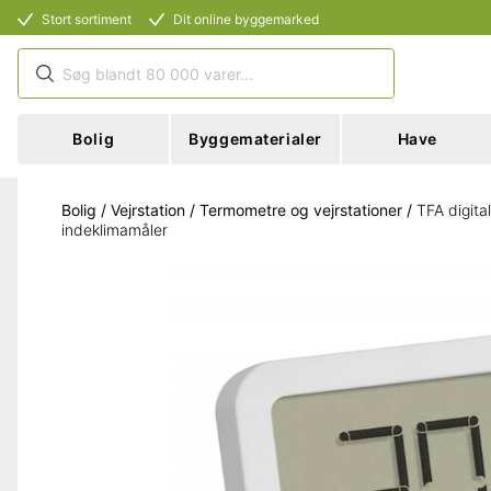
Stort sortiment
Dit online byggemarked
Bolig
Byggematerialer
Have
Bolig
/
Vejrstation
/
Termometre og vejrstationer
/
TFA digita
indeklimamåler