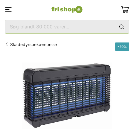
Skadedyrsbekæmpelse
-
50
%