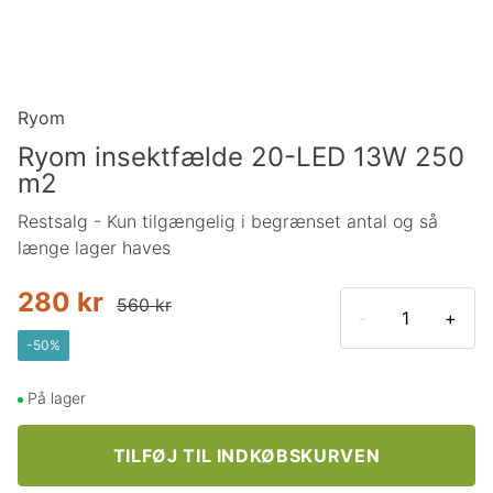
Ryom
Ryom insektfælde 20-LED 13W 250
m2
Restsalg - Kun tilgængelig i begrænset antal og så
længe lager haves
280 kr
560 kr
-
+
-
50
%
På lager
TILFØJ TIL INDKØBSKURVEN