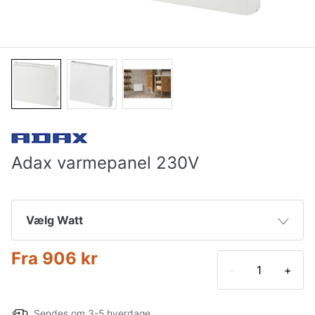
Adax varmepanel 230V
Vælg Watt
Fra
906 kr
800 W
906 kr
-
+
Sendes om 3-5 hverdage