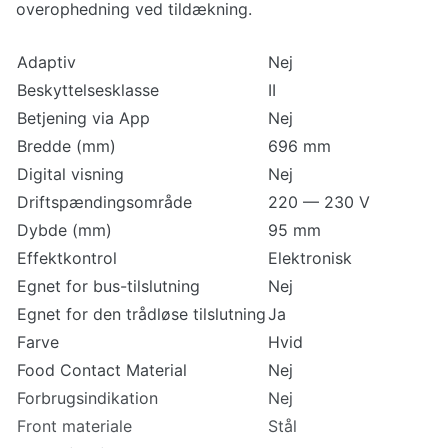
overophedning ved tildækning.
Adaptiv
Nej
Beskyttelsesklasse
II
Betjening via App
Nej
Bredde (mm)
696 mm
Digital visning
Nej
Driftspændingsområde
220 — 230 V
Dybde (mm)
95 mm
Effektkontrol
Elektronisk
Egnet for bus-tilslutning
Nej
Egnet for den trådløse tilslutning
Ja
Farve
Hvid
Food Contact Material
Nej
Forbrugsindikation
Nej
Front materiale
Stål