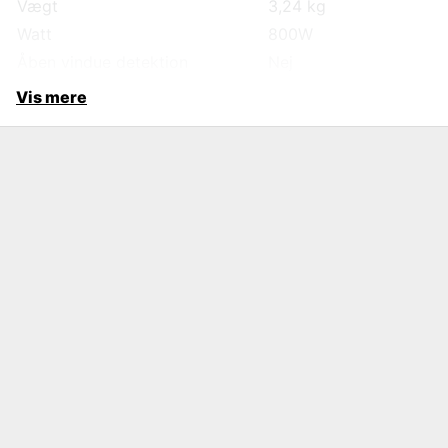
Vægt
3,24 kg
Watt
800W
Åben vindue detektion
Nej
Vis mere