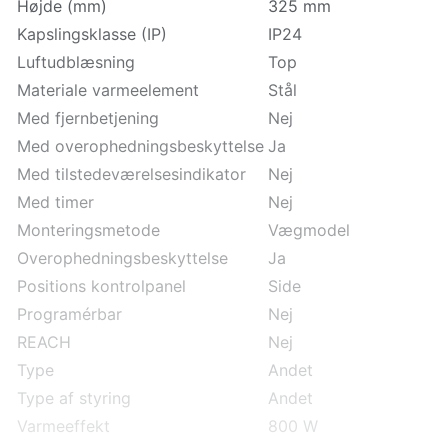
Højde (mm)
325 mm
Kapslingsklasse (IP)
IP24
Luftudblæsning
Top
Materiale varmeelement
Stål
Med fjernbetjening
Nej
Med overophedningsbeskyttelse
Ja
Med tilstedeværelsesindikator
Nej
Med timer
Nej
Monteringsmetode
Vægmodel
Overophedningsbeskyttelse
Ja
Positions kontrolpanel
Side
Programérbar
Nej
REACH
Nej
Type
Andet
Type af styring
Andet
Varmeeffekt
800 W