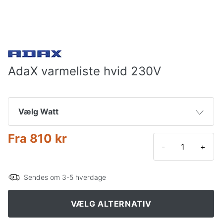
AdaX varmeliste hvid 230V
Vælg Watt
Fra
810 kr
600 W
810 kr
-
+
800 W
840 kr
Sendes om 3-5 hverdage
1000 W
872 kr
VÆLG ALTERNATIV