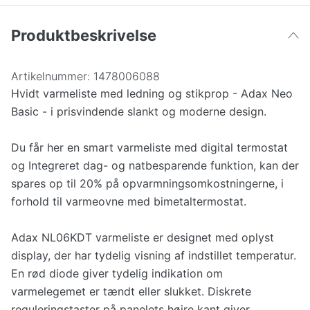
1200 W
902 kr
Produktbeskrivelse
Artikelnummer:
1478006088
Hvidt varmeliste med ledning og stikprop - Adax Neo
Basic - i prisvindende slankt og moderne design.
Du får her en smart varmeliste med digital termostat
og Integreret dag- og natbesparende funktion, kan der
spares op til 20% på opvarmningsomkostningerne, i
forhold til varmeovne med bimetaltermostat.
Adax NL06KDT varmeliste er designet med oplyst
display, der har tydelig visning af indstillet temperatur.
En rød diode giver tydelig indikation om
varmelegemet er tændt eller slukket. Diskrete
reguleringstaster på panelets højre kant giver