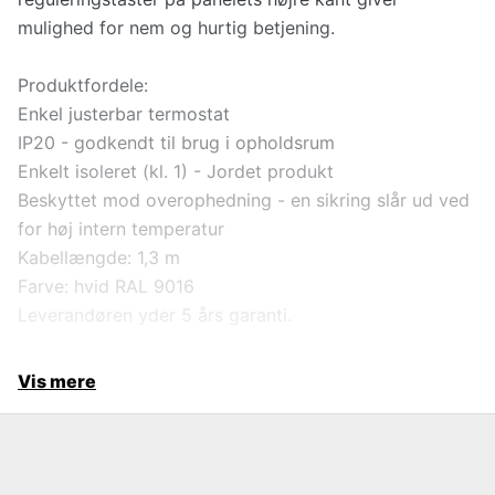
mulighed for nem og hurtig betjening.
Produktfordele:
Enkel justerbar termostat
IP20 - godkendt til brug i opholdsrum
Enkelt isoleret (kl. 1) - Jordet produkt
Beskyttet mod overophedning - en sikring slår ud ved
for høj intern temperatur
Kabellængde: 1,3 m
Farve: hvid RAL 9016
Leverandøren yder 5 års garanti.
Vis mere