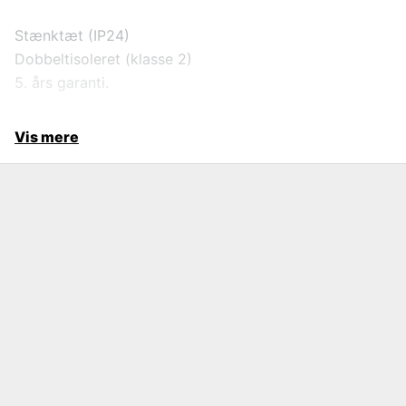
Stænktæt (IP24)
Dobbeltisoleret (klasse 2)
5. års garanti.
Vis mere