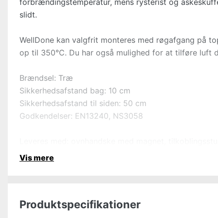
forbrændingstemperatur, mens rysterist og askeskuffe
slidt.
WellDone kan valgfrit monteres med røgafgang på top
op til 350°C. Du har også mulighed for at tilføre luf
Brændsel: Træ
Sikkerhedsafstand bag: 10 cm
Sikkerhedsafstand til siden: 50 cm
Godkendelser: EN13240, NS3058
Leveres med: ovnhandske med magnet, tilkoblingsstu
Vis mere
Produktspecifikationer