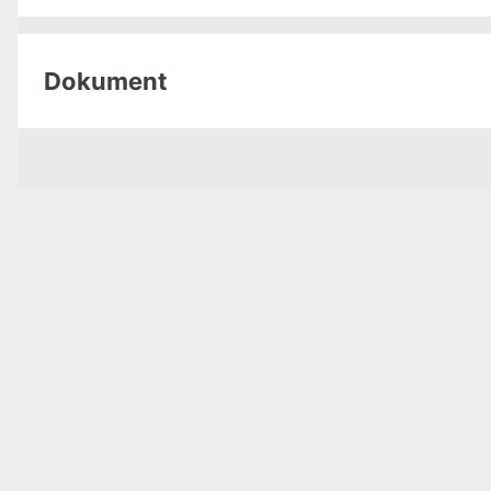
Energiklasse
Dokument
Produktdatablad WellDone KE3040 brændeovn_95