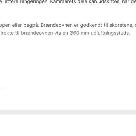
 lettere rengøringen. Kammerets dele kan udskiftes, når de
pen eller bagpå. Brændeovnen er godkendt til skorstene, d
t direkte til brændeovnen via en Ø60 mm udluftningsstuds.
ds.