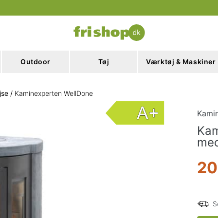
Outdoor
Tøj
Værktøj & Maskiner
jse
/
Kaminexperten WellDone
Kami
Kam
med
20
S