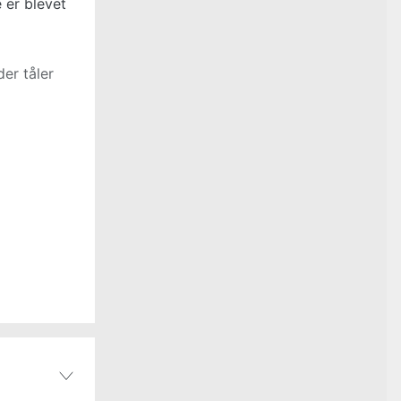
 er blevet
er tåler