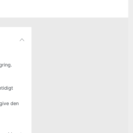
ring.
tidigt
give den