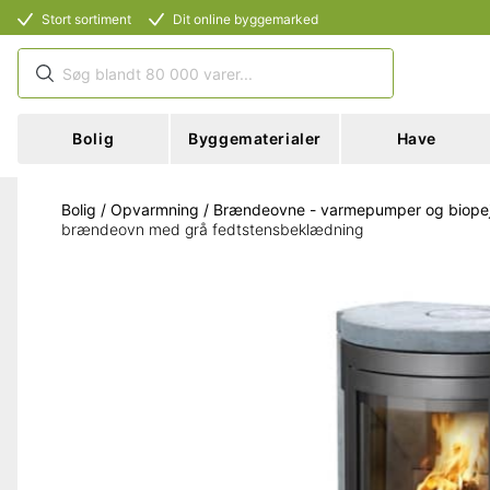
Stort sortiment
Dit online byggemarked
Bolig
Byggematerialer
Have
Bolig
/
Opvarmning
/
Brændeovne - varmepumper og biope
brændeovn med grå fedtstensbeklædning