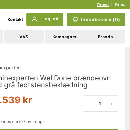
Privat
|
Firma
Log ind
Indkøbskurv
(
0
)
Kontakt
VVS
Kampagner
Brands
nexperten
inexperten WellDone brændeovn
 grå fedtstensbeklædning
.539 kr
-
+
endes om 5-7 hverdage