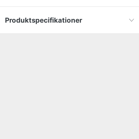
Produktspecifikationer
Color
Guld
Vis færre
Bredde
30 cm
Højde
91 cm
Vægt
7.5 kg