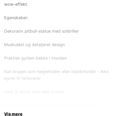
wow-effekt.
Egenskaber:
Dekorativ pitbull-statue med solbriller
Muskuløst og detaljeret design
Praktisk gylden bakke i munden
Kan bruges som nøgleholder eller objektholder - ikke
egnet til fødevarer
Ideel til entré, stue eller kontor
Kombinerer funktionalitet og moderne design
Vis mere