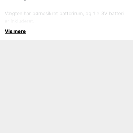
Vægten har børnesikret batterirum, og 1 x 3V batteri
er inkluderet.
Vis mere