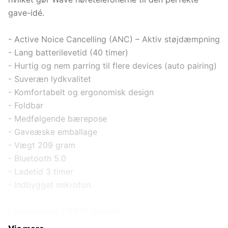
gave-idé.
- Active Noice Cancelling (ANC) – Aktiv støjdæmpning
- Lang batterilevetid (40 timer)
- Hurtig og nem parring til flere devices (auto pairing)
- Suveræn lydkvalitet
- Komfortabelt og ergonomisk design
- Foldbar
- Medfølgende bærepose
- Gaveæske emballage
- Vægt 209 gram
- Bluetooth 5.0
- Ladetid 3 timer
- Indbygget mikrofon.
Leveres med: USB-C ladestik.