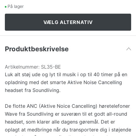
Sort
586 kr
628 kr
På lager
Pink
586 kr
1.193 kr
VÆLG ALTERNATIV
Blå
631 kr
1.193 kr
Produktbeskrivelse
Guld
631 kr
Artikelnummer:
SL35-BE
Luk alt støj ude og lyt til musik i op til 40 timer på en
opladning med det smarte Aktive Noise Cancelling
headset fra Soundliving.
De flotte ANC (Aktive Noice Cancelling) høretelefoner
Wave fra Soundliving er suveræn til et godt all-round
headset, som klarer alle dagens gøremål. Det er
oplagt at medbringe når du transportere dig i støjende