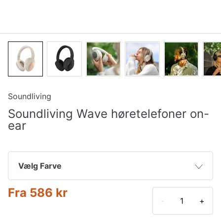
Soundliving
Soundliving Wave høretelefoner on-
ear
Vælg Farve
Fra
586 kr
Beige
631 kr
-
+