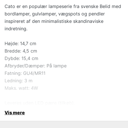
Cato er en populær lampeserie fra svenske Belid med
bordlamper, gulvlamper, vægspots og pendler
inspireret af den minimalistiske skandinaviske
indretning.
Højde: 14,7 cm
Bredde: 4,5 cm
Dybde: 15,4 cm
Afbryder/Dæmper: På lampe
Fatning: GU4/MR11
Ledning: 3 m
Maks. watt: 4W
Leveres uden LED pære (tilkøb).
Vis mere