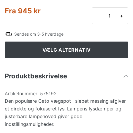
Alu
Fra
945 kr
Messing
-
+
Hvid mat
Alu
Sendes om 3-5 hverdage
Rust
Krom
VÆLG ALTERNATIV
Matsort
Sort
Produktbeskrivelse
Skovgrøn
Matsort
Rubinrød
Artikelnummer:
575192
Den populære Cato vægspot i slebet messing afgiver
et direkte og fokuseret lys. Lampens lysdæmper og
Nougat
justerbare lampehoved giver gode
indstillingsmuligheder.
Mathvid