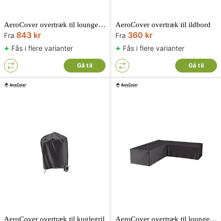
AeroCover overtræk til loungesæt L-form H65/90 cm
AeroCover overtræk til ildbord
843 kr
360 kr
Fra
Fra
+
+
Fås i flere varianter
Fås i flere varianter
Gå til
Gå til
AeroCover overtræk til kuglegril
AeroCover overtræk til loungesæt L-form