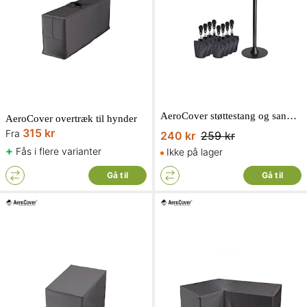
AeroCover støttestang og sandposer til overtræk af borde maks. 240 cm
AeroCover overtræk til hynder
315 kr
Fra
240 kr
259 kr
+
Fås i flere varianter
Ikke på lager
Gå til
Gå til