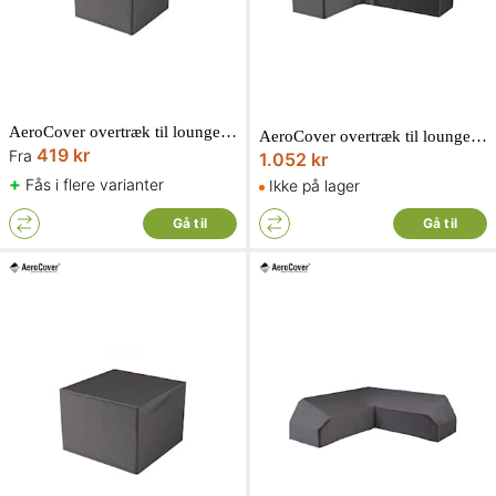
AeroCover overtræk til loungestol
AeroCover overtræk til loungesæt L-form venstre 270x210x85xH65/90 cm
419 kr
Fra
1.052 kr
+
Fås i flere varianter
Ikke på lager
Gå til
Gå til