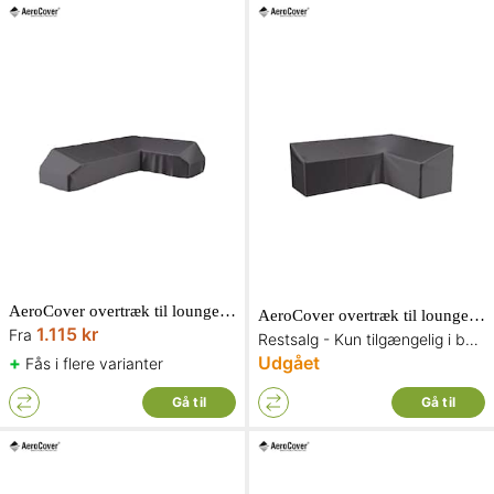
AeroCover overtræk til loungesæt L-form højre
AeroCover overtræk til loungesæt L-form højre 270x210x85xH65/90 cm
1.115 kr
Fra
Restsalg - Kun tilgængelig i begrænset antal og så længe lager haves
+
Udgået
Fås i flere varianter
Gå til
Gå til