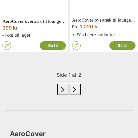
AeroCover overtræk til loungesæt L-form med ryg
AeroCover overtræk til loungestol 100 x 100 x H70 cm
1.020 kr
Fra
399 kr
+
Fås i flere varianter
Ikke på lager
Gå til
Gå til
Side 1 af 2
AeroCover