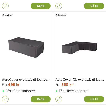
Gå til
Gå til
AeroCover overtræk til loungebænk
AeroCover XL overtræk til loungesæt L-form
499 kr
895 kr
Fra
Fra
+
+
Fås i flere varianter
Fås i flere varianter
Gå til
Gå til